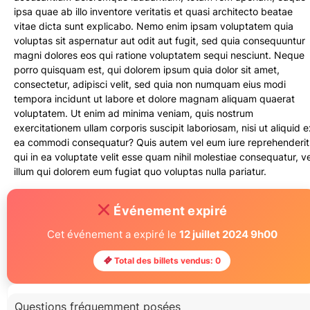
ipsa quae ab illo inventore veritatis et quasi architecto beatae
vitae dicta sunt explicabo. Nemo enim ipsam voluptatem quia
voluptas sit aspernatur aut odit aut fugit, sed quia consequuntur
magni dolores eos qui ratione voluptatem sequi nesciunt. Neque
porro quisquam est, qui dolorem ipsum quia dolor sit amet,
consectetur, adipisci velit, sed quia non numquam eius modi
tempora incidunt ut labore et dolore magnam aliquam quaerat
voluptatem. Ut enim ad minima veniam, quis nostrum
exercitationem ullam corporis suscipit laboriosam, nisi ut aliquid e
ea commodi consequatur? Quis autem vel eum iure reprehenderit
qui in ea voluptate velit esse quam nihil molestiae consequatur, ve
illum qui dolorem eum fugiat quo voluptas nulla pariatur.
Événement expiré
Cet événement a expiré le
12 juillet 2024 9h00
Total des billets vendus: 0
Questions fréquemment posées